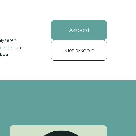
over ons
kennis
inloggen
Akkoord
alyseren
geef je aan
Niet akkoord
door