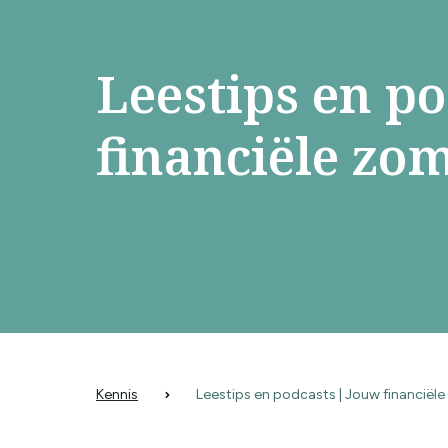
Leestips en p
financiële zom
Kennis
Leestips en podcasts | Jouw financiële