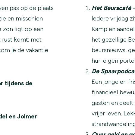
en pas op de plaats
Het Beurscafé 
tie en misschien
Iedere vrijdag 
de zon ligt op een
Kamp en aandele
t rust komt: met
het gezellige Be
kom je de vakantie
beursnieuws, gev
hun eigen portef
De Spaarpodca
Een jonge en fri
r tijdens de
financieel bewus
gasten en deelt 
vrijer leven. Le
del en Jolmer
strandwandeling
Over geld en g