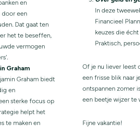
 banken en
In deze tweewek
 door een
Financieel Plann
uden. Dat gaat ten
keuzes die écht 
er het te beseffen,
Praktisch, perso
bouwde vermogen
rs'.
Of je nu liever leest
in Graham
een frisse blik naar j
njamin Graham biedt
ontspannen zomer i
dig en
een beetje wijzer te
een sterke focus op
rategie helpt het
es te maken en
Fijne vakantie!