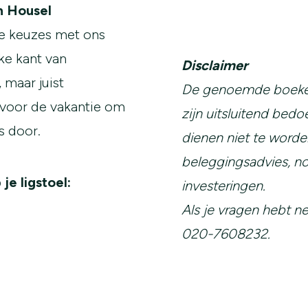
 Housel
e keuzes met ons
ke kant van
Disclaimer
 maar juist
De genoemde boeken 
 voor de vakantie om
zijn uitsluitend bedo
s door.
dienen niet te worde
beleggingsadvies, no
je ligstoel:
investeringen.
Als je vragen hebt 
020-7608232.