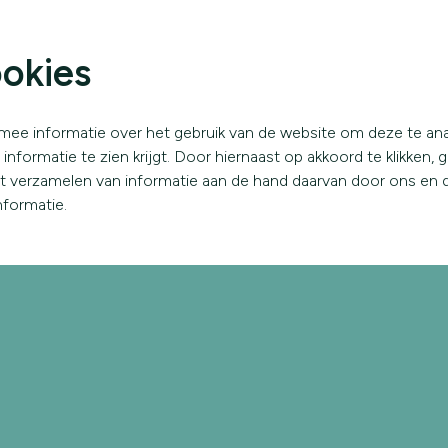
home
wat we doen
hoe we het doen
okies
mee informatie over het gebruik van de website om deze te an
nformatie te zien krijgt. Door hiernaast op akkoord te klikken, 
et verzamelen van informatie aan de hand daarvan door ons en 
formatie.