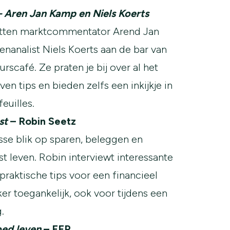
– Aren Jan Kamp en Niels Koerts
zitten marktcommentator Arend Jan
nanalist Niels Koerts aan de bar van
urscafé. Ze praten je bij over al het
en tips en bieden zelfs een inkijkje in
euilles.
st
– Robin Seetz
sse blik op sparen, beleggen en
t leven. Robin interviewt interessante
praktische tips voor een financieel
kker toegankelijk, ook voor tijdens een
.
oed leven
– FFP