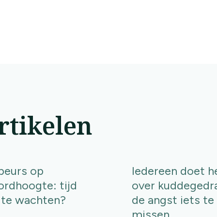
rtikelen
beurs op
Iedereen doet h
ordhoogte: tijd
over kuddegedr
te wachten?
de angst iets te
missen