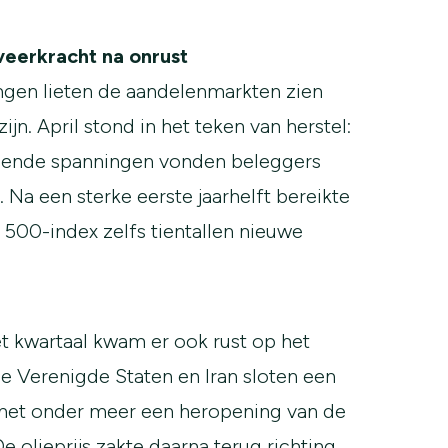
eerkracht na onrust
ngen lieten de aandelenmarkten zien
ijn. April stond in het teken van herstel:
ende spanningen vonden beleggers
Na een sterke eerste jaarhelft bereikte
500-index zelfs tientallen nieuwe
t kwartaal kwam er ook rust op het
De Verenigde Staten en Iran sloten een
met onder meer een heropening van de
e olieprijs zakte daarna terug richting