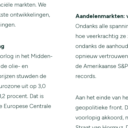
nciële markten. We
ste ontwikkelingen,
Aandelenmarkten: v
ingen.
Ondanks alle spanni
hoe veerkrachtig ze z
ag
ondanks de aanhoud
orlog in het Midden-
opnieuw vertrouwen. 
 de olie- en
de Amerikaanse S&P 
prijzen stuwden de
records.
 eurozone uit op 3,0
,2 procent. Dat is
Aan het einde van he
de Europese Centrale
geopolitieke front. 
voorlopig akkoord, 
Straat van Hormuz. D