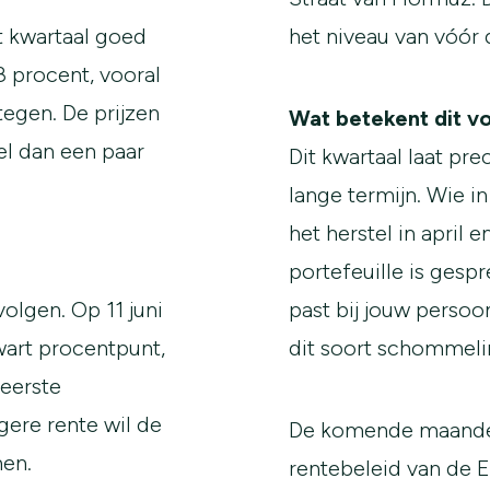
t kwartaal goed
het niveau van vóór 
,8 procent, vooral
egen. De prijzen
Wat betekent dit vo
el dan een paar
Dit kwartaal laat p
lange termijn. Wie i
het herstel in april
portefeuille is gesp
olgen. Op 11 juni
past bij jouw persoon
art procentpunt,
dit soort schommel
 eerste
ere rente wil de
De komende maanden
men.
rentebeleid van de 