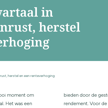
artaal in
nrust, herstel
erhoging
rust, herstel en een renteverhoging
 mooi moment om
bieden door de geste
al. Het was een
rendement. Voor de la