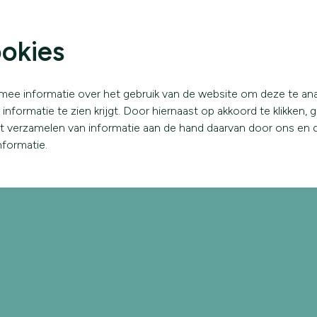
home
wat we doen
hoe we het doen
okies
mee informatie over het gebruik van de website om deze te an
nformatie te zien krijgt. Door hiernaast op akkoord te klikken, 
et verzamelen van informatie aan de hand daarvan door ons en 
formatie.