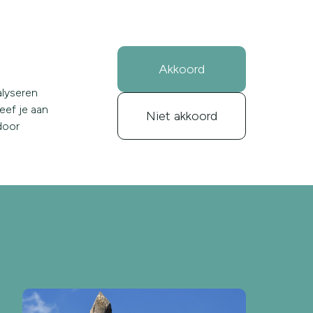
over ons
kennis
inloggen
Akkoord
alyseren
geef je aan
Niet akkoord
door