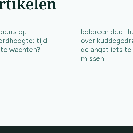
rtikelen
beurs op
Iedereen doet h
ordhoogte: tijd
over kuddegedr
te wachten?
de angst iets te
missen