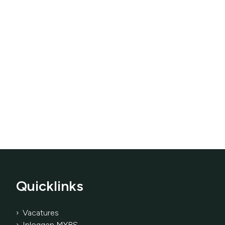
Quicklinks
› Vacatures
› Inloggen MYBS