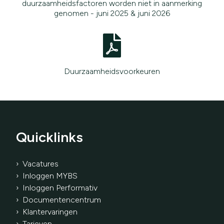
duurzaamheidsfactoren worden niet in aanmerking
genomen - juni 2025 & juni 2026
Duurzaamheidsvoorkeuren
Quicklinks
› Vacatures
› Inloggen MYBS
› Inloggen Performativ
›
Documentencentrum
› Klantervaringen
›
Tarieven